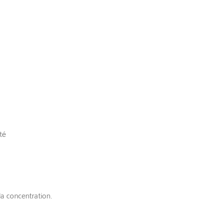
té
la concentration.