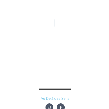
Au Delà des Sens
I
F
n
a