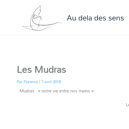
Aller
au
Au dela des sens
contenu
Les Mudras
Par
Florence
/
7 avril 2018
Mudras : « notre vie entre nos mains »
L